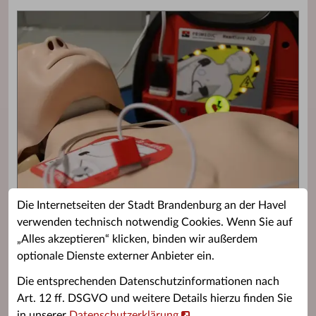
Die Internetseiten der Stadt Brandenburg an der Havel
verwenden technisch notwendig Cookies. Wenn Sie auf
„Alles akzeptieren“ klicken, binden wir außerdem
Schnell gefunden
optionale Dienste externer Anbieter ein.
www.hochwasserzentralen.de
Die entsprechenden Datenschutzinformationen nach
www.stadt-brandenburg.de
Art. 12 ff. DSGVO und weitere Details hierzu finden Sie
in unserer
Datenschutzerklärung
.